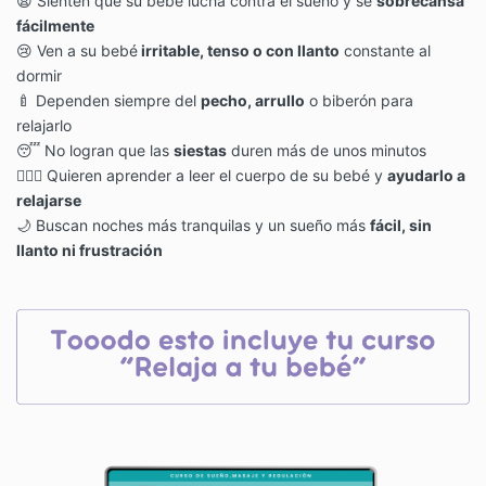
😩
Sienten que su bebé lucha contra el sueño y se
sobrecansa
fácilmente
😢
Ven a su bebé
irritable, tenso o con llanto
constante al
dormir
🍼
Dependen siempre del
pecho, arrullo
o biberón para
relajarlo
😴
No logran que las
siestas
duren más de unos minutos
💆🏻‍♀️
Quieren aprender a leer el cuerpo de su bebé y
ayudarlo a
relajarse
🌙
Buscan noches más tranquilas y un sueño más
fácil, sin
llanto ni frustración