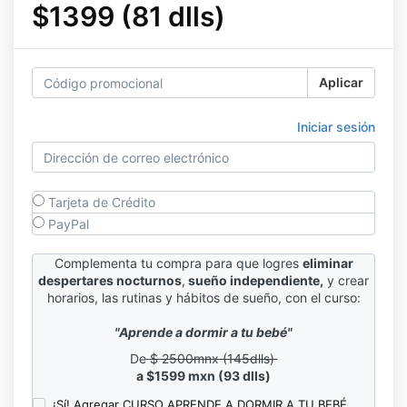
$1399 (81 dlls)
Aplicar
Iniciar sesión
Tarjeta de Crédito
PayPal
Complementa tu compra
p
ara que logres
eliminar
despertares nocturnos
,
sueño independiente,
y crear
horarios, las rutinas y hábitos de sueño, con el curso:
"Aprende a dormir a tu bebé"
De
$ 2500mnx (145dlls)
a $1599 mxn (93 dlls)
¡Sí! Agregar CURSO APRENDE A DORMIR A TU BEBÉ