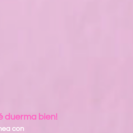
é duerma bien!
inea con